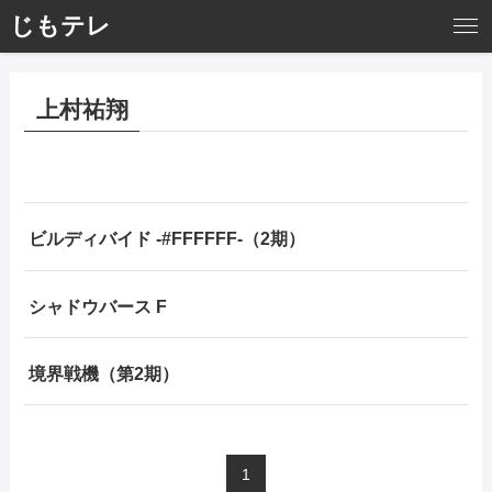
じもテレ
上村祐翔
ビルディバイド -#FFFFFF-（2期）
シャドウバース F
境界戦機（第2期）
1