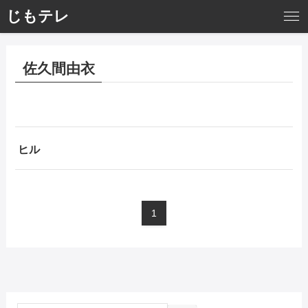
じもテレ
佐久間由衣
ヒル
1