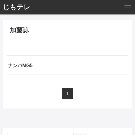
じもテレ
加藤諒
ナンバMG5
1