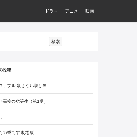
ドラマ
アニメ
映画
検索
の投稿
ファブル 殺さない殺し屋
科高校の劣等生（第1期）
村
たの番です 劇場版