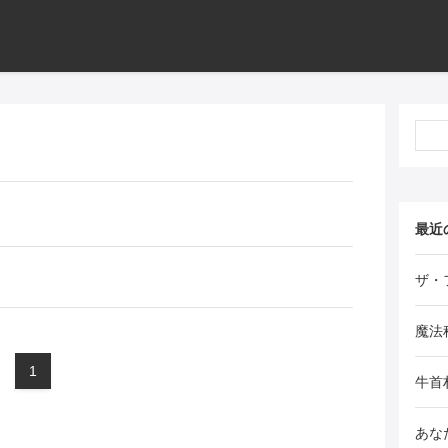
最近
ザ・
魔法
1
牛首
あな