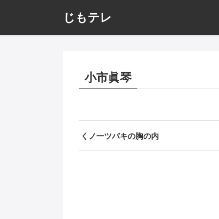
じもテレ
小市眞琴
くノ一ツバキの胸の内