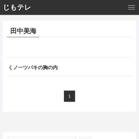
じもテレ
田中美海
くノ一ツバキの胸の内
1