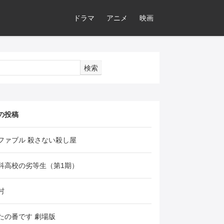
ドラマ
アニメ
映画
検索
の投稿
ファブル 殺さない殺し屋
科高校の劣等生（第1期）
村
たの番です 劇場版