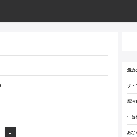
最近
）
ザ・
魔法
牛首
1
あな