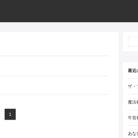
最近
ザ・
魔法
1
牛首
あな