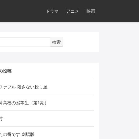
ドラマ
アニメ
映画
検索
の投稿
ファブル 殺さない殺し屋
科高校の劣等生（第1期）
村
たの番です 劇場版