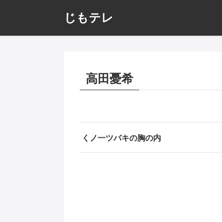
じもテレ
高田憂希
くノ一ツバキの胸の内