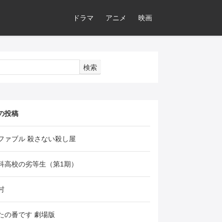
ドラマ
アニメ
映画
検索
の投稿
ファブル 殺さない殺し屋
科高校の劣等生（第1期）
村
たの番です 劇場版