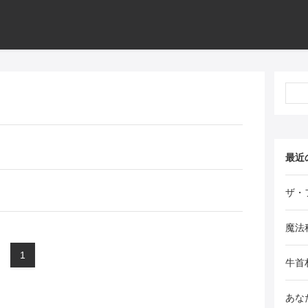
最近
ザ・
魔法
1
牛首
あな