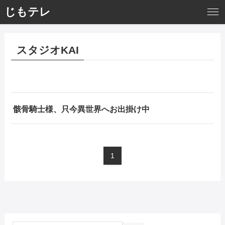
じもテレ
スタジオKAI
骸骨騎士様、只今異世界へお出掛け中
1