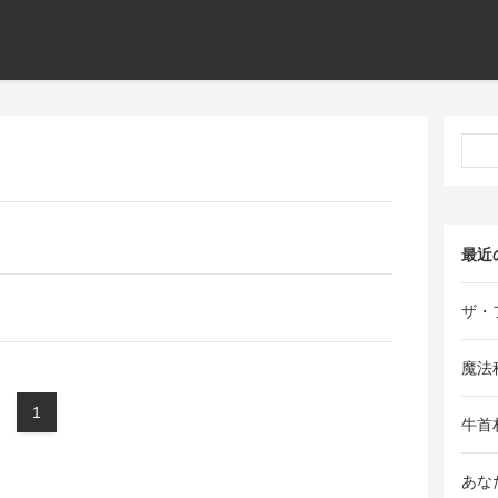
最近
ザ・
魔法
1
牛首
あな