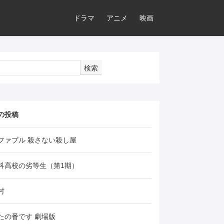
ドラマ
アニメ
映画
検索
の投稿
ファブル 殺さない殺し屋
科高校の劣等生（第1期）
村
たの番です 劇場版