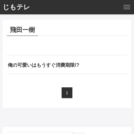
じもテレ
飛田一樹
俺の可愛いはもうすぐ消費期限!?
1