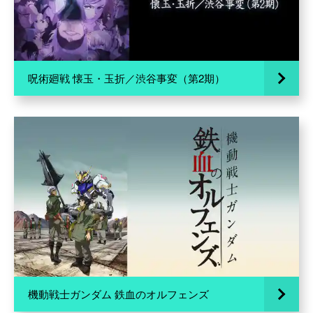
呪術廻戦 懐玉・玉折／渋谷事変（第2期）
機動戦士ガンダム 鉄血のオルフェンズ