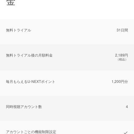
金
無料トライアル
31日間
無料トライアル後の⽉額料金
2,189円
（税込）
毎⽉もらえるU-NEXTポイント
1,200円分
同時視聴アカウント数
4
アカウントごとの機能制限設定