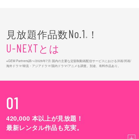
見放題作品数
！
No.1
※
とは
U-NEXT
※GEM Partners調べ/2026年7⽉ 国内の主要な定額制動画配信サービスにおける洋画/邦画/
海外ドラマ/韓流・アジアドラマ/国内ドラマ/アニメを調査。別途、有料作品あり。
01
420,000
本以上が見放題！
最新レンタル作品も充実。