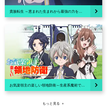
貴族転生 ～恵まれた生まれから最強の力を得る～
お気楽領主の楽しい領地防衛～生産系魔術で名もなき村を最強の城塞都市に～
もっと見る
＋