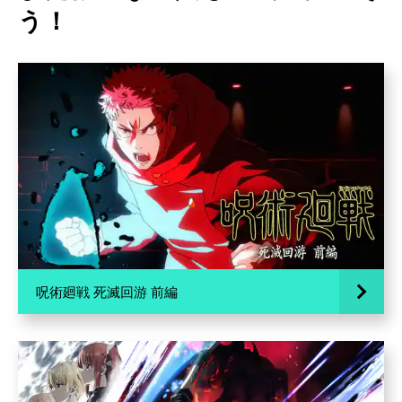
う！
呪術廻戦 死滅回游 前編