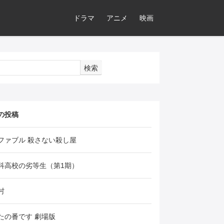
ドラマ
アニメ
映画
検索
の投稿
ファブル 殺さない殺し屋
科高校の劣等生（第1期）
村
たの番です 劇場版