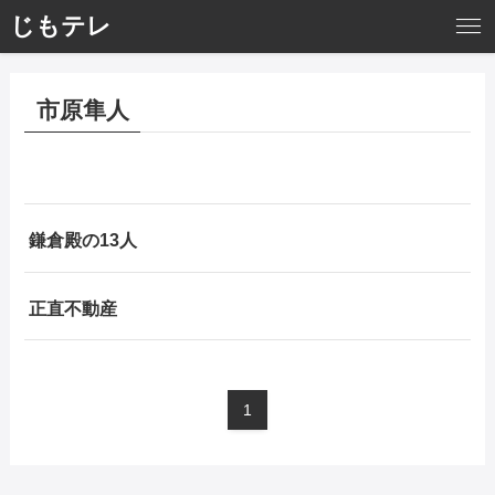
じもテレ
市原隼人
鎌倉殿の13人
正直不動産
1