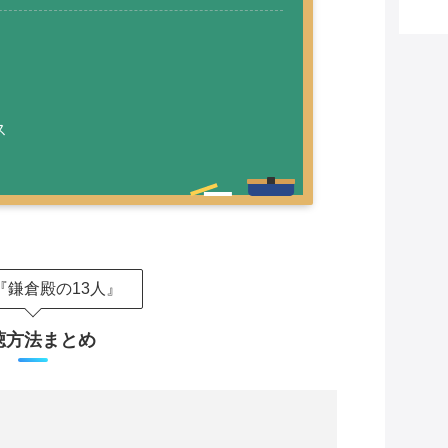
ス
『鎌倉殿の13人』
聴方法まとめ