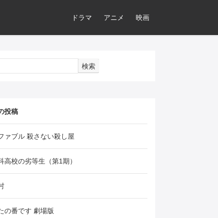
ドラマ
アニメ
映画
検索
の投稿
ファブル 殺さない殺し屋
科高校の劣等生（第1期）
村
たの番です 劇場版