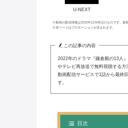
U-NEXT
動画の配信情報は2022年12月時点のものです。最
本ページはプロモーションが含まれます。
この記事の内容
2022年の
ドラマ『鎌倉殿の13人』
や
テレビ
再放送
で
無料視聴
する方法
動画配信サービス
で1話から最終
す。
目次