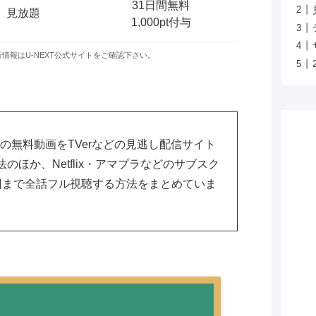
31日間無料
見放題
1,000pt付与
新情報はU-NEXT公式サイトをご確認下さい。
の
無料動画
をTVerなどの
見逃し配信
サイト
のほか、Netflix・アマプラなどの
サブスク
回まで全話フル視聴する方法をまとめていま