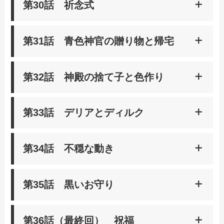
第30話 祈念式
あらすじ
だが、早々にホームシックになってしまう。さ
らに、ベンノとフェルディナンド、カルステッ
マインの護衛として騎士のダームエルがつくこ
第31話 青色神官の贈り物と帰宅
ドとの会談では、ヴォルフが危険な人物で貴族
あらすじ
とになった。おかげで出歩くことができるよう
とも繋がりがあることが判明。不思議な知識と
になったマインは、図書室に行けると大喜び。
祈念式へ向かうことになったマインたち。そこ
強大な魔力を持つマインは、貴族たちからも狙
第32話 神殿の捨て子と色作り
奉納式を行ない、小聖杯に魔力を満たす職務を
あらすじ
へ、ジルヴェスターという青色神官が現れる。
われる存在だったのだ。危険を回避するために
果たしながらも、下町へヨハンに注文していた
自由奔放なジルヴェスターにからかわれ、戸惑
フェルディナンドが下した決断とは！？
祈念式を終え、マインたちが神殿に帰って来
品を受けとりに行く等、本作りへの情熱は失わ
第33話 デリアとディルク
うマイン。ジルヴェスターを牽制しながら各地
あらすじ
出典：
dアニメストア
た。ジルヴェスターは、孤児院や工房を見てみ
ない。そして春が近づき、家に帰れる日を心待
の農村を回り、祈念式を立派に務める。そして
見逃し無料動画
たいと、マインを案内係に任命。聖典絵本を作
ちにするマイン。だが、そんなマインに残酷な
久しぶりに家に帰ったマイン。弟のカミルが生
マインたち一行は、以前からマインに興味を持
第34話 不穏な動き
る様子等を見て回る。そして去り際、ジルヴェ
事実が告げられる。
あらすじ
まれ、これまで以上に本を作ろうと決意する。
っていたというゲルラッハ子爵のもとを訪れる
スターはマインに、「いざという時のお守り
出典：
dアニメストア
TVer
配信中サイト
そんなマインの前に、強力な助っ人が現れた。
ことに。だが、その日の夜――。大変な事件が
赤ん坊のディルクが、高熱を出してしまった。
だ」と、黒い石のついたネックレスを渡す。一
第35話 黒いお守り
見逃し無料動画
インク職人のハイディだ。好奇心旺盛で研究熱
起こってしまう！
あらすじ
ディルクを可愛がり、親身に面倒を見ていたデ
方、ジルヴェスターと共に本作りの様子を見た
心なハイディは、すぐにマインと気が合い、色
出典：
dアニメストア
リアは、心配でたまらない。症状を見て、ディ
フェルディナンドは、マインの技術は歴史を変
ハイディの工房からの帰り道。非常事態を知ら
インクの開発が始まった。試行錯誤を繰り返す
TVer
配信中サイト
第36話（最終回） 祝福
見逃し無料動画
ルクが身食いではないかと気づいたマイン。フ
えてしまうと、危機感を募らせるのだった。
あらすじ