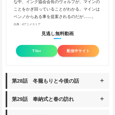
な中、インク協会会長のヴォルフが、マインの
ことをかぎ回っていることがわかる。マインは
ベンノからある事を提案されるのだが……。
出典：
dアニメストア
見逃し無料動画
TVer
配信中サイト
第28話 冬籠もりと今後の話
第29話 奉納式と春の訪れ
あらすじ
神殿で、冬籠もりをすることになったマイン。