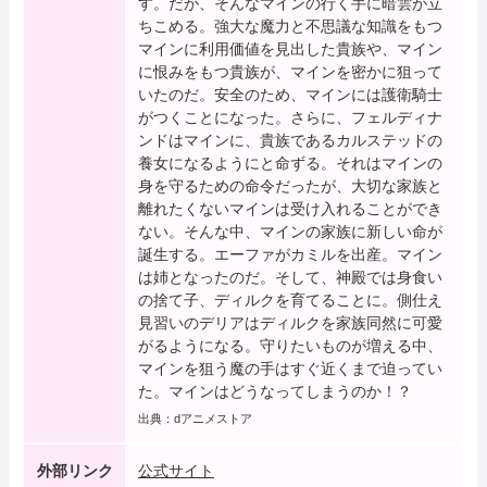
す。だが、そんなマインの行く手に暗雲が立
ちこめる。強大な魔力と不思議な知識をもつ
マインに利用価値を見出した貴族や、マイン
に恨みをもつ貴族が、マインを密かに狙って
いたのだ。安全のため、マインには護衛騎士
がつくことになった。さらに、フェルディナ
ンドはマインに、貴族であるカルステッドの
養女になるようにと命ずる。それはマインの
身を守るための命令だったが、大切な家族と
離れたくないマインは受け入れることができ
ない。そんな中、マインの家族に新しい命が
誕生する。エーファがカミルを出産。マイン
は姉となったのだ。そして、神殿では身食い
の捨て子、ディルクを育てることに。側仕え
見習いのデリアはディルクを家族同然に可愛
がるようになる。守りたいものが増える中、
マインを狙う魔の手はすぐ近くまで迫ってい
た。マインはどうなってしまうのか！？
出典：
dアニメストア
外部リンク
公式サイト