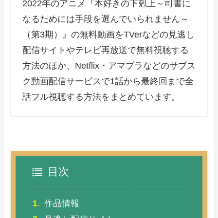
2022年の
アニメ『本好きの下剋上～司書に
なるためには手段を選んでいられません～
（第3期）』
の
無料動画
をTVerなどの
見逃し
配信
サイトや
テレビ
再放送
で
無料視聴
する
方法のほか、Netflix・アマプラなどの
サブス
ク
動画配信サービス
で1話から最終回まで全
話フル視聴する方法をまとめています。
目次
作品情報