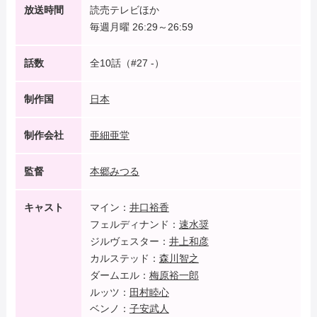
放送時間
読売テレビほか
毎週月曜 26:29～26:59
話数
全10話（#27 -）
制作国
日本
制作会社
亜細亜堂
監督
本郷みつる
キャスト
マイン：
井口裕香
フェルディナンド：
速水奨
ジルヴェスター：
井上和彦
カルステッド：
森川智之
ダームエル：
梅原裕一郎
ルッツ：
田村睦心
ベンノ：
子安武人