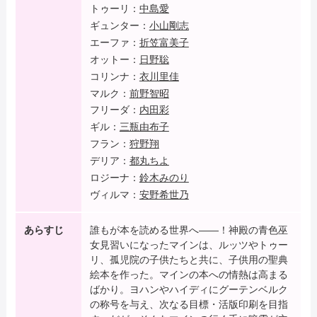
トゥーリ：
中島愛
ギュンター：
小山剛志
エーファ：
折笠富美子
オットー：
日野聡
コリンナ：
衣川里佳
マルク：
前野智昭
フリーダ：
内田彩
ギル：
三瓶由布子
フラン：
狩野翔
デリア：
都丸ちよ
ロジーナ：
鈴木みのり
ヴィルマ：
安野希世乃
あらすじ
誰もが本を読める世界へ――！神殿の青色巫
女見習いになったマインは、ルッツやトゥー
リ、孤児院の子供たちと共に、子供用の聖典
絵本を作った。マインの本への情熱は高まる
ばかり。ヨハンやハイディにグーテンベルク
の称号を与え、次なる目標・活版印刷を目指