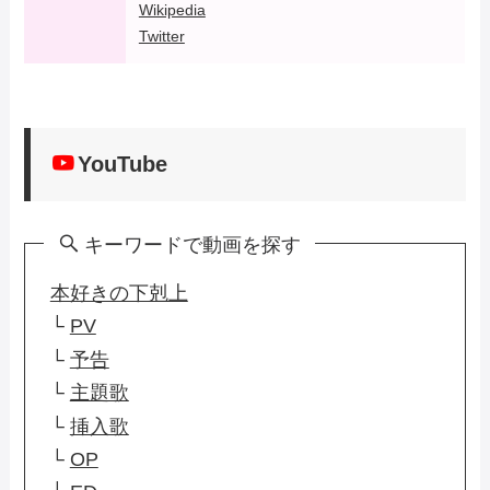
Wikipedia
Twitter
YouTube
キーワードで動画を探す
本好きの下剋上
└
PV
└
予告
└
主題歌
└
挿入歌
└
OP