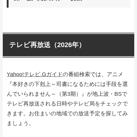
せる鐘が鳴り、救援信号の赤い光が上がる。何
マインとハイディ。そんな中、神殿では捨て子
ェルディナンドと相談の末、ディルクを守るた
出典：
dアニメストア
があったのかと、不安になるマイン。状況がは
の赤ん坊、ディルクの面倒を見ることになる。
門番のミスで、他領の貴族の馬車が町に入りこ
めに、身食いであることを隠して育てることに
TVer
配信中サイト
見逃し無料動画
っきりするまで、マインは安全のため、家に引
あらすじ
出典：
dアニメストア
んでしまった。マインが狙われていることを知
する。マインは、ハイディと共に色インクの実
きこもることになった。束の間の家族との時間
見逃し無料動画
っているギュンターは、マインを守るために奮
験を進めつつ、神殿でディルクの世話をしてい
不当な契約を迫る神殿長とビンデバルトに、魔
を過ごすマイン。そして、ようやく外出を許さ
TVer
配信中サイト
闘する。だが、謎の男たちに襲われてしまうマ
たのだが……。
テレビ再放送（2026年）
力を暴走させたマイン。そこへ現れたフェルデ
れたマインが神殿へ行くと……。そこに、ディ
イン。ジルヴェスターの言葉を思い出し、黒い
出典：
dアニメストア
TVer
配信中サイト
ィナンドは、ビンデバルトと対戦する。さらに
ルクの姿はなかった。そしてマインに、さらな
お守りに血判を押す。しかし、状況は何も変わ
見逃し無料動画
一同のもとへ、ジルヴェスターとカルステッド
る危機が襲いかかる！
らない。そんな中、マインを狙う者たちが、つ
もやって来た。神殿長とビンデバルトは、自分
Yahoo!テレビ.Gガイド
の番組検索では、アニメ
出典：
dアニメストア
いに牙を剥く！そして、ディルクも巻き込んだ
たちに刃向かったマインに、罰を与えてほしい
『本好きの下剋上～司書になるためには手段を選
TVer
配信中サイト
見逃し無料動画
神殿長たちの陰謀が明らかになる。
と要求。一同の裁定が行なわれる。そして、マ
んでいられません～（第3期）』が地上波・BSで
出典：
dアニメストア
インは大切な家族に、一つの決断をしたことを
テレビ再放送される日時やテレビ局をチェックで
TVer
配信中サイト
見逃し無料動画
告げることになる――。
きます。お住まいの地域での放送予定を探してみ
出典：
dアニメストア
ましょう。
TVer
配信中サイト
見逃し無料動画