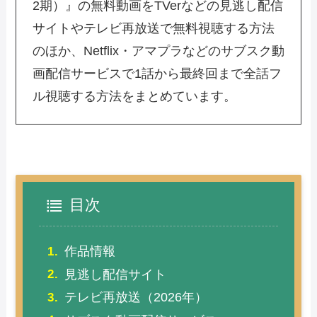
2期）』
の
無料動画
をTVerなどの
見逃し配信
サイトや
テレビ
再放送
で
無料視聴
する方法
のほか、Netflix・アマプラなどの
サブスク
動
画配信サービス
で1話から最終回まで全話フ
ル視聴する方法をまとめています。
目次
作品情報
見逃し配信サイト
テレビ再放送（2026年）