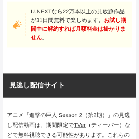
U-NEXTなら22万本以上の見放題作品
が31日間無料で楽しめます。
お試し期
間中に解約すれば月額料金は掛かりま
せん
。
見逃し配信サイト
アニメ『進撃の巨人 Season 2（第2期）』の見逃
し配信動画は、期間限定で
TVer
（ティーバー）な
どで無料視聴できる可能性があります。これらの