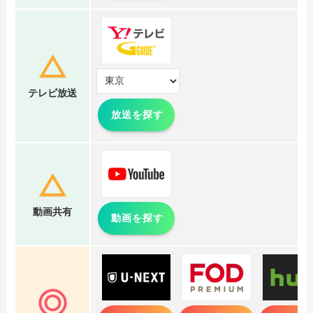
テレビ放送
放送を探す
動画共有
動画を探す