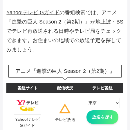
出典：
dアニメストア
に何とか成功した。だが、退避する兵たちに向
命、そしてクリスタとの出会いを――。はたし
体の巨人が何度も妨害するのだった。その巨人
TVer
配信中サイト
見逃し無料動画
けて、鎧の巨人が他の巨人を投げつけてくる。
Yahoo!テレビ.Gガイド
の番組検索では、アニメ
て、ユミルはどう動くのか！？
を殺さなくてはならないと、敵意を剥き出しに
その衝撃で落馬したエレンとミカサの前に出現
『進撃の巨人 Season 2（第2期）』が地上波・BS
出典：
dアニメストア
するミカサ。彼女の前に立ち、戦いをやめるよ
したのは、5年前のあの日、エレンの母・カル
TVer
配信中サイト
でテレビ再放送される日時やテレビ局をチェック
見逃し無料動画
う呼びかけたのは――！？
ラを食った巨人だった。憎き仇との因縁に自ら
できます。お住まいの地域での放送予定を探して
出典：
dアニメストア
の手で決着をつけるため、エレンは巨人となっ
みましょう。
TVer
配信中サイト
見逃し無料動画
て戦おうとするが……。
出典：
dアニメストア
アニメ『進撃の巨人 Season 2（第2期）』
TVer
配信中サイト
見逃し無料動画
番組サイト
配信状況
テレビ番組
TVer
配信中サイト
放送を探す
Yahoo!テレビ
テレビ放送
Gガイド