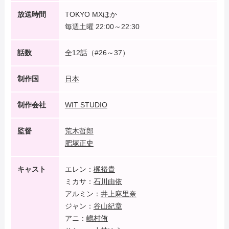
放送時間
TOKYO MXほか
毎週土曜 22:00～22:30
話数
全12話（#26～37）
制作国
日本
制作会社
WIT STUDIO
監督
荒木哲郎
肥塚正史
キャスト
エレン：
梶裕貴
ミカサ：
石川由依
アルミン：
井上麻里奈
ジャン：
谷山紀章
アニ：
嶋村侑