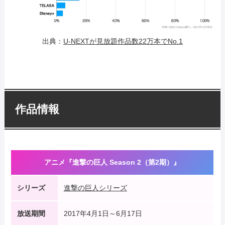
出典：
U-NEXTが見放題作品数22万本でNo.1
作品情報
アニメ『進撃の巨人 Season 2（第2期）』
シリーズ
進撃の巨人シリーズ
放送期間
2017年4月1日～6月17日