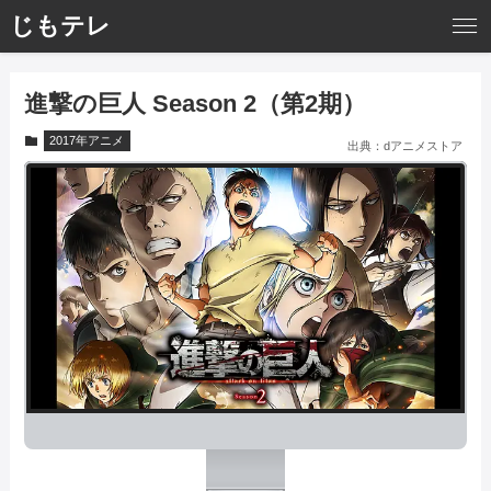
じもテレ
進撃の巨人 Season 2（第2期）
2017年アニメ
出典：
dアニメストア