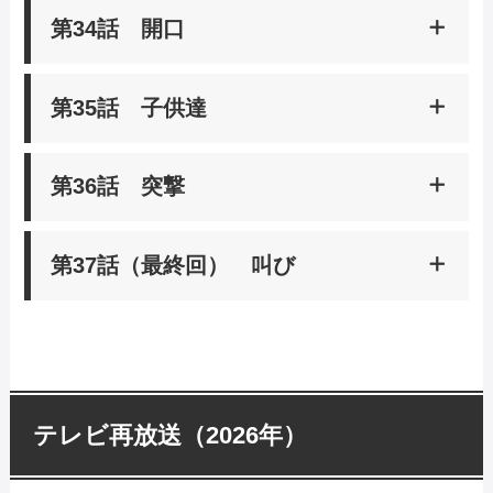
って撃退された。重傷を負ったユミルは治療の
間の問題だった。巨人の侵入を防ごうと孤軍奮
｢鎧の巨人｣と｢超大型巨人｣がエレンの目の前に
ているうちに遭難してしまったのだ。吹雪の
出典：
dアニメストア
第34話 開口
ためトロスト区に送られることとなり、残った
闘するライナー。彼の脳裏にフラッシュバック
あらすじ
出現。激昂したエレンはすぐさま巨人化し、鎧
中、すっかり日も暮れて、息も絶え絶えなダズ
TVer
配信中サイト
見逃し無料動画
調査兵団は壁の修復作戦を再開することに。と
する記憶とは……？
の巨人の顔面に拳を叩きこむ。一方、超大型巨
を引きずって山のふもとをめざすクリスタ。こ
エレン巨人は鎧の巨人をあと一歩のところまで
ころが、穴の位置を知らせに来たはずのハンネ
出典：
dアニメストア
第35話 子供達
人は調査兵団が待機していた壁を破壊し、昏睡
のままでは3人とも助からないという状況で、
あらすじ
追いつめたが、超大型巨人の頭部が落下してき
スは｢穴はどこにもない｣と報告する。穴がない
TVer
配信中サイト
見逃し無料動画
状態のユミルを捕らえて自らの口の中に放り込
クリスタのとった決断は！？
たことにより形勢は逆転し、エレンは鎧の巨人
のだとしたら、巨人はどうやって壁の内側に現
鎧の巨人との戦いに敗れたエレンは、巨大樹の
むのだった。調査兵団はハンジの号令のもと、
出典：
dアニメストア
第36話 突撃
に連れ去られてしまう。さらに、超大型巨人の
れたのか？ 疑問を抱えたまま、エレンたちはト
あらすじ
森で目を覚ます。そこにはエレンと同様に巨人
一斉に超大型巨人へ襲いかかるが、巨人が全身
TVer
配信中サイト
見逃し無料動画
発生させた熱と風圧が、その場にいた兵士たち
ロスト区で待機する。
化の能力を有する者たちがいた。巨人の巣窟と
から蒸気を噴出させたため、近づくことすら不
日没まであと1時間。調査兵団の精鋭たちがつ
に甚大なダメージを与える。倒れたミカサが目
出典：
dアニメストア
第37話（最終回） 叫び
なった森では、たとえ巨人になったとしても生
可能となった。その頃、鎧の巨人を相手に苦戦
あらすじ
いに巨大樹の森に到達した。目的はあくまで戦
を覚ましたときには、既にエレンの敗北から5
TVer
配信中サイト
見逃し無料動画
き抜くことは困難であり、そもそも戦い終えた
するエレンは……？
闘ではなく、エレンを見つけ出し奪還するこ
時間が経過していた。エレンを想って、涙する
森に突入しようとしていたエルヴィンの前に姿
ばかりのエレンには巨人になれるだけの体力は
出典：
dアニメストア
と。だが、それでも危険な作戦であることに変
ミカサ。そんなミカサやアルミンを、ハンネス
あらすじ
を現す、鎧の巨人。その肩には、ある人物の背
ない。即ち今のエレンに出来ることは、巨人が
TVer
配信中サイト
見逃し無料動画
わりはない。そんな中で、クリスタだけは絶対
は勇気づけるのだった。
中に括りつけられたエレンの姿があった。巨人
動かなくなる夜まで大人しく待つことだけ。そ
エルヴィンが引き連れてきた巨人の大群が、鎧
に助け出さなければならないと、ユミルの心に
出典：
dアニメストア
に連れ去られる前に、何としてでもエレンを救
んなエレンに、ある人物が｢俺達の故郷に来て
テレビ再放送（2026年）
の巨人に襲いかかる。まるで地獄のような光景
焦りが生じていた。ユミルは思い出す。貧民街
TVer
配信中サイト
見逃し無料動画
い出そうとする調査兵団。しかし、鎧の巨人と
もらう｣と語りかける。
が繰り広げられる中、調査兵団はエレンの奪還
で暮らしていた幼い頃と、その後の数奇な運
その協力者に攻撃を仕掛けるミカサを、もう一