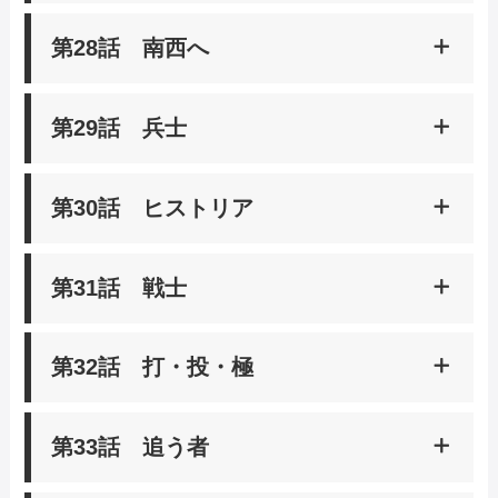
第28話 南西へ
あらすじ
巨人発見より5時間後、北の森に向かったサシ
第29話 兵士
あらすじ
ャは故郷の村まで到達する。サシャの胸中によ
みがえる、父親との苦い思い出……。3年ぶり
コニーの故郷に人影は一切なく、代わりに残さ
第30話 ヒストリア
の故郷は最早、人の住める土地ではなく、その
あらすじ
れていたのは一体の巨人が仰向けに倒れた姿の
先に見つけた新しい村でサシャは凄惨な光景を
み。失意のコニーの耳に届く、微かな声。それ
コニーやライナー、ベルトルトのいる南班、そ
目の当たりにする。一方で、急ぎウォール・ロ
第31話 戦士
は巨人が発したように思われたが……。時を同
あらすじ
してクリスタとユミルがいた西班は暗闇の中で
ーゼをめざすエレンたちだったが、同行者の中
じくして、リコ率いる駐屯兵第一師団精鋭部隊
合流し、ウトガルド城という古城跡で共に夜を
には何故かニックの姿があった。ウォール教が
エレンたちがまだ訓練兵団だった頃。とある雪
は東防衛線で巨人と交戦し、ハンネス率いるウ
第32話 打・投・極
明かすことになった。だが、見張りが気づいた
知る壁の秘密を開示するべきか、彼は自分の目
あらすじ
山での訓練を終えた後、ふと気づくとクリスタ
ォール・ローゼ対策部隊は壁沿いの道を偵察す
ときには既に城の周りを大勢の巨人が取り囲ん
で確かめるという。
とユミルの姿が見えなくなっていた。クリスタ
るも未だ一匹の巨人とも遭遇しないままだっ
ウトガルド城を取り囲んだ巨人の群れはユミル
でいた。戦闘用の装備を持たない104期生たち
出典：
dアニメストア
第33話 追う者
は訓練中に体調を崩したダズのそばについてい
た。それぞれに胸騒ぎを覚えたまま、巨人出現
あらすじ
の活躍と、駆けつけた調査兵団の主力部隊によ
は塔の中へ一時避難するが、突破されるのは時
見逃し無料動画
て、また、ユミルはそんなクリスタに付き合っ
から最初の夜が訪れる。