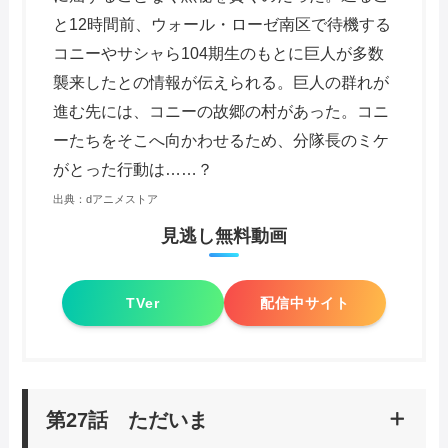
と12時間前、ウォール・ローゼ南区で待機する
コニーやサシャら104期生のもとに巨人が多数
襲来したとの情報が伝えられる。巨人の群れが
進む先には、コニーの故郷の村があった。コニ
ーたちをそこへ向かわせるため、分隊長のミケ
がとった行動は……？
出典：
dアニメストア
見逃し無料動画
TVer
配信中サイト
第27話 ただいま