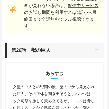
画が見れない場合は、
配信中サービス
のお試し期間を利用すれば1話から最
終回まで全話無料でフル視聴できま
す。
第26話 獣の巨人
あらすじ
女型の巨人との戦闘の後、壁の中から発見され
た巨人。その正体を聞き出そうと、ハンジはニ
ック司祭を激しく責め立てるが、ニックは脅し
に屈することなく黙秘を貫くのだった。遡るこ