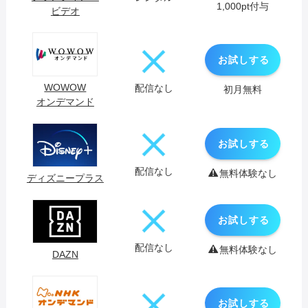
1,000pt付与
ビデオ
お試しする
WOWOW
配信なし
初月無料
オンデマンド
お試しする
配信なし
無料体験なし
ディズニープラス
お試しする
配信なし
無料体験なし
DAZN
お試しする