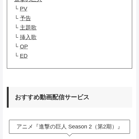
└
PV
└
予告
└
主題歌
└
挿入歌
└
OP
└
ED
おすすめ動画配信サービス
アニメ『進撃の巨人 Season 2（第2期）』