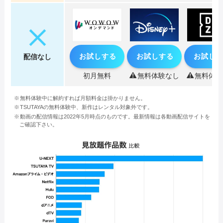
お試しする
お試しする
お試し
配信なし
初月無料
無料体験なし
無料体験
無料体験中に解約すれば月額料金は掛かりません。
TSUTAYAの無料体験中、新作はレンタル対象外です。
動画の配信情報は2022年5月時点のものです。最新情報は各動画配信サイトを
ご確認下さい。